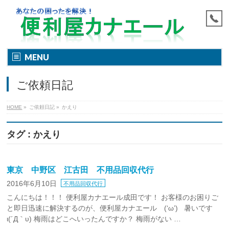
MENU
ご依頼日記
HOME
»
ご依頼日記
»
かえり
タグ : かえり
東京 中野区 江古田 不用品回収代行
2016年6月10日
不用品回収代行
こんにちは！！！ 便利屋カナエール成田です！ お客様のお困りご
と即日迅速に解決するのが、便利屋カナエール (‘ω’) 暑いです
ι(´Д｀υ) 梅雨はどこへいったんですか？ 梅雨がない …