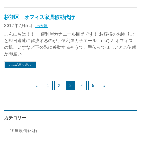
杉並区 オフィス家具移動代行
2017年7月5日
未分類
こんにちは！！！ 便利屋カナエール目黒です！ お客様のお困りご
と即日迅速に解決するのが、便利屋カナエール (‘ω’)ノ オフィス
の机、いすなど下の階に移動するそうで、手伝ってほしいとご依頼
が御座い …
この記事を読む
«
1
2
3
4
5
»
カテゴリー
ゴミ屋敷掃除代行