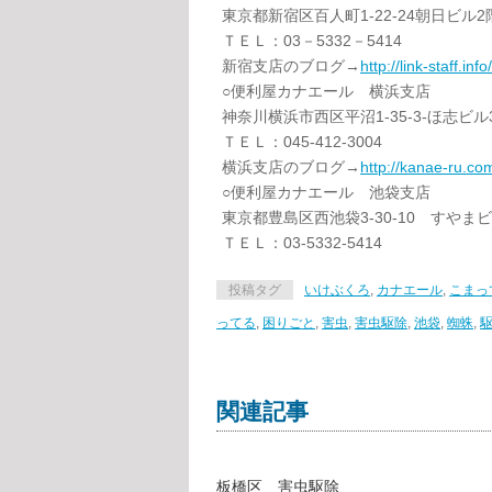
東京都新宿区百人町1-22-24朝日ビル2
ＴＥＬ：03－5332－5414
新宿支店のブログ→
http://link-staff.info
○便利屋カナエール 横浜支店
神奈川横浜市西区平沼1-35-3-ほ志ビル
ＴＥＬ：045-412-3004
横浜支店のブログ→
http://kanae-ru.c
○便利屋カナエール 池袋支店
東京都豊島区西池袋3-30-10 すやま
ＴＥＬ：03-5332-5414
投稿タグ
いけぶくろ
,
カナエール
,
こまっ
ってる
,
困りごと
,
害虫
,
害虫駆除
,
池袋
,
蜘蛛
,
関連記事
板橋区 害虫駆除