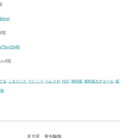
階
/blog/
3階
om/?p=1648
ビル4階
てる
,
こまりごと
,
だいこう
,
べんりや
,
代行
,
便利屋
,
便利屋カナエール
,
困
駆除
足立区 害虫駆除