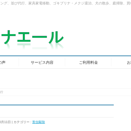
ニング、並び代行、家具家電移動、ゴキブリナ・メクジ退治、犬の散歩、庭掃除、買
の声
サービス内容
ご利用料金
お
代行
0月11日
カテゴリー :
害虫駆除