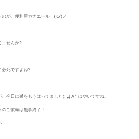
が、便利屋カナエール (‘ω’)ノ
てませんか?
に必死ですよね?
今日は巣をもうはってました(;´Д`A “`はやいですね。
日のご依頼は無事終了！
い！