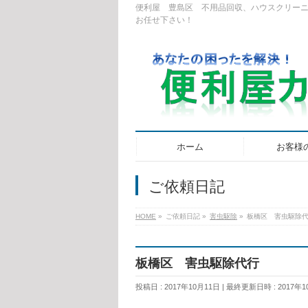
便利屋 豊島区 不用品回収、ハウスクリー
お任せ下さい！
ホーム
お客様
ご依頼日記
HOME
»
ご依頼日記
»
害虫駆除
»
板橋区 害虫駆除
板橋区 害虫駆除代行
投稿日 : 2017年10月11日
最終更新日時 : 2017年1