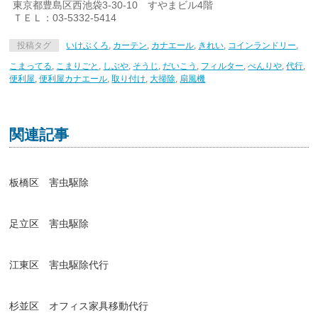
東京都豊島区西池袋3-30-10 すやまビル4階
ＴＥＬ：03-5332-5414
投稿タグ
いけぶくろ
,
カーテン
,
カナエール
,
きれい
,
コインランドリー
,
こまってる
,
こまりごと
,
しぶや
,
そうじ
,
だいこう
,
フィルター
,
べんりや
,
代行
,
便利屋
,
便利屋カナエール
,
取り付け
,
大掃除
,
扇風機
関連記事
板橋区 害虫駆除
足立区 害虫駆除
江東区 害虫駆除代行
杉並区 オフィス家具移動代行