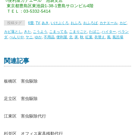
○便利屋カナエール 池袋支店
東京都豊島区東池袋1-38-1豊島サロンビル4階
ＴＥＬ：03-5332-5414
投稿タグ
6畳
,
TV
,
あき
,
いけぶくろ
,
おふろ
,
おふろば
,
カナエール
,
カビ
,
カビ落とし
,
きた
,
こうよう
,
こまってる
,
こまりごと
,
たばこ
,
ハイター
,
ベラン
ダ
,
べんりや
,
ヤニ
,
ゆか
,
不用品
,
便利屋
,
北
,
床
,
秋
,
紅葉
,
衣替え
,
風
,
風呂場
関連記事
板橋区 害虫駆除
足立区 害虫駆除
江東区 害虫駆除代行
杉並区 オフィス家具移動代行