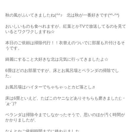
秋の風がふいてきましたね(^^♪ 北は秋が一番好きです(*^-^*)
おいしいものも食べれますが、紅葉とかTVで放送してるのを見て
いるとワクワクしますね☆
本日のご依頼は掃除代行！！衣替えのついでに部屋も片付けるそ
うです。
綺麗にすること大好きな北は元気に行ってきましたよ☆
6畳ほどのお部屋ですが、床とお風呂場とベランダの掃除でし
た。
お風呂場はハイターでちゃちゃっとカビ落とし♬
床は6畳といえど、たばこのヤニなどありそちらも磨きました(; ･
`д･´)?
ベランダは掃除今までしなかったそうで、思いのほか汚く時間が
かかりましたが、
なんとかご依頼時間までに終わりました。